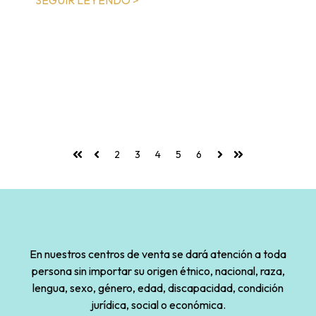
SEGUIR LEYENDO >
2
3
4
5
6
Primera
Anterior
Siguiente
Última
En nuestros centros de venta se dará atención a toda
persona sin importar su origen étnico, nacional, raza,
lengua, sexo, género, edad, discapacidad, condición
jurídica, social o económica.