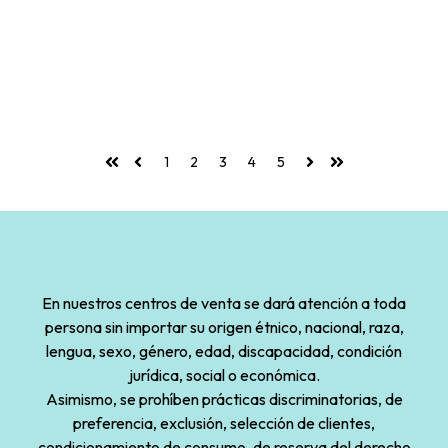
1
2
3
4
5
Primera
Anterior
Siguiente
Última
En nuestros centros de venta se dará atención a toda
persona sin importar su origen étnico, nacional, raza,
lengua, sexo, género, edad, discapacidad, condición
jurídica, social o económica.
Asimismo, se prohíben prácticas discriminatorias, de
preferencia, exclusión, selección de clientes,
condicionamiento de consumo, de reserva del derecho