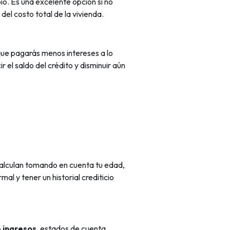
pio. Es una
excelente opción si no
del costo total de la vivienda.
 que pagarás menos intereses a lo
r el saldo del crédito y disminuir aún
 calculan tomando en cuenta tu edad,
l y tener un historial crediticio
 ingresos
, estados de cuenta