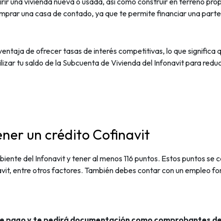
irir una vivienda nueva o usada, así como construir en terreno pro
comprar una casa de contado
, ya que te permite financiar una parte 
 ventaja de ofrecer tasas de interés competitivas, lo que significa
lizar tu saldo de la Subcuenta de Vivienda del Infonavit
para reduci
ner un crédito Cofinavit
iente del Infonavit y tener al menos 116 puntos. Estos puntos se
avit, entre otros factores.
También debes contar con un empleo forma
de pago y te pedirá documentación como comprobantes de