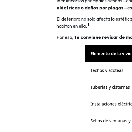
Identificar los principales riesgos—
eléctricas o daños por plagas
—es 
El deterioro no solo afecta la estéti
1
habitan en ella.
Por eso,
te conviene revisar de ma
Elemento de la vivi
Techos y azoteas
Tuberías y cisternas
Instalaciones eléctri
Sellos de ventanas y