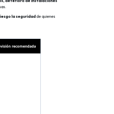
os, deterioro de instalaciones
sas.
riesgo la seguridad
de quienes
evisión recomendada