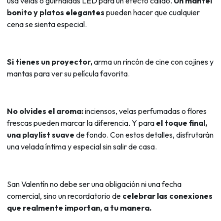
usa velas o guirnaldas LED para un efecto cálido.
Un mantel
bonito y platos elegantes
pueden hacer que cualquier
cena se sienta especial.
Si tienes un proyector,
arma un rincón de cine con cojines y
mantas para ver su película favorita.
No olvides el aroma:
inciensos, velas perfumadas o flores
frescas pueden marcar la diferencia. Y para
el toque final,
una playlist suave
de fondo. Con estos detalles, disfrutarán
una velada íntima y especial sin salir de casa.
San Valentín no debe ser una obligación ni una fecha
comercial, sino un recordatorio de
celebrar las conexiones
que realmente importan, a tu manera.