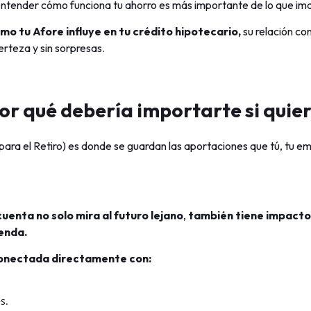
entender cómo funciona tu ahorro es más importante de lo que im
mo tu Afore influye en tu crédito hipotecario,
su relación co
rteza y sin sorpresas.
por qué debería importarte si qui
ara el Retiro) es donde se guardan las aportaciones que tú, tu em
cuenta no solo mira al futuro lejano
,
también tiene impacto
enda.
conectada directamente con:
s.