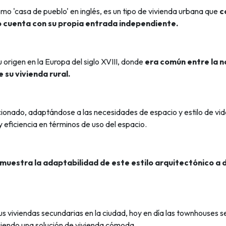
 'casa de pueblo' en inglés, es un tipo de vivienda urbana que
c
o cuenta con su propia entrada independiente.
 origen en la Europa del siglo XVIII, donde
era común entre la n
 su vivienda rural.
cionado, adaptándose a las necesidades de espacio y estilo de v
y eficiencia en términos de uso del espacio.
muestra la adaptabilidad de este estilo arquitectónico a 
 sus viviendas secundarias en la ciudad, hoy en día las townhouses
iendo una solución de vivienda cómoda.