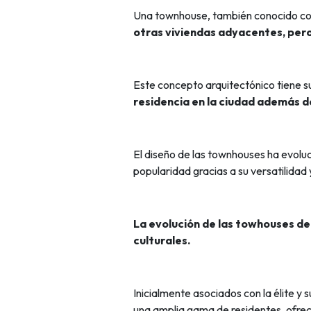
Una townhouse, también conocido como
otras viviendas adyacentes, per
Este concepto arquitectónico tiene su
residencia en la ciudad además de
El diseño de las townhouses ha evolu
popularidad gracias a su versatilidad 
La evolución de las towhouses de
culturales.
Inicialmente asociados con la élite y
una amplia gama de residentes, ofrec