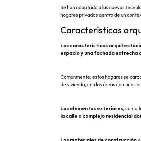
Se han adaptado a las nuevas tecnolo
hogares privados dentro de un conte
Características arq
Las características arquitectónic
espacio y una fachada estrecha qu
Comúnmente, estos hogares se carac
de vivienda, con las áreas comunes en 
Los elementos exteriores
, como
l
la calle o complejo residencial do
Los materiales de construcción
y