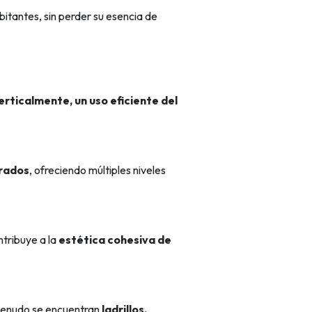
itantes, sin perder su esencia de
erticalmente, un uso eficiente del
drados
, ofreciendo múltiples niveles
ntribuye a la
estética cohesiva de
 menudo se encuentran
ladrillos,