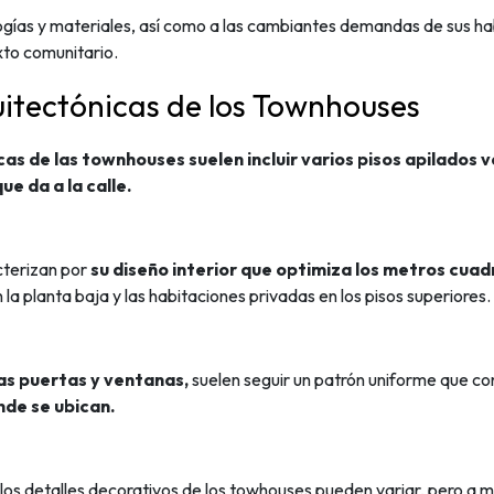
gías y materiales, así como a las cambiantes demandas de sus hab
xto comunitario.
uitectónicas de los Townhouses
as de las townhouses suelen incluir varios pisos apilados v
e da a la calle.
terizan por
su diseño interior que optimiza los metros cua
la planta baja y las habitaciones privadas en los pisos superiores.
as puertas y ventanas,
suelen seguir un patrón uniforme que co
nde se ubican.
 los detalles decorativos de los towhouses pueden variar, pero a