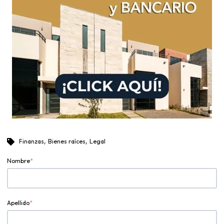
,
,
Finanzas
Bienes raíces
Legal
Nombre
*
Apellido
*