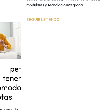
modulares y tecnología integrada.
SEGUIR LEYENDO >
n pet
 tener
ómodo
otas
ar cómodo y