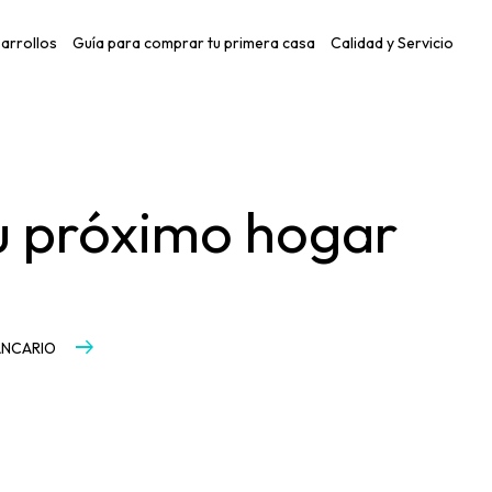
arrollos
Guía para comprar tu primera casa
Calidad y Servicio
tu próximo hogar
arrow_right_alt
ANCARIO
CRÉDITO INFONAVIT
BIENES RAÍCES
INVERSIÓN