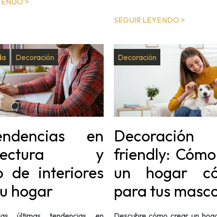
YENDO >
SEGUIR LEYENDO >
da
Decoración
Decoración
ndencias en
Decoració
itectura y
friendly: Cómo
o de interiores
un hogar c
tu hogar
para tus masc
las últimas tendencias en
Descubre cómo crear un hog