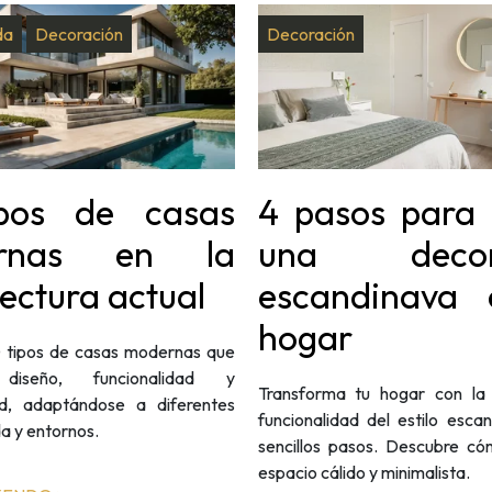
da
Decoración
Decoración
ipos de casas
4 pasos para 
rnas en la
una decor
ectura actual
escandinava 
hogar
 tipos de casas modernas que
diseño, funcionalidad y
Transforma tu hogar con la 
dad, adaptándose a diferentes
funcionalidad del estilo esca
da y entornos.
sencillos pasos. Descubre có
espacio cálido y minimalista.