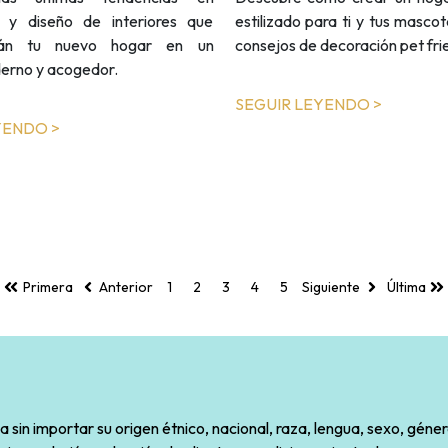
a y diseño de interiores que
estilizado para ti y tus masco
arán tu nuevo hogar en un
consejos de decoración pet frie
erno y acogedor.
SEGUIR LEYENDO >
YENDO >
Primera
Anterior
1
2
3
4
5
Siguiente
Última
sin importar su origen étnico, nacional, raza, lengua, sexo, géner