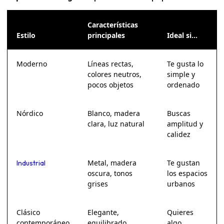
Características
Estilo
principales
Ideal si…
Moderno
Líneas rectas,
Te gusta lo
colores neutros,
simple y
pocos objetos
ordenado
Nórdico
Blanco, madera
Buscas
clara, luz natural
amplitud y
calidez
Metal, madera
Te gustan
Industrial
oscura, tonos
los espacios
grises
urbanos
Clásico
Elegante,
Quieres
contemporáneo
equilibrado,
algo